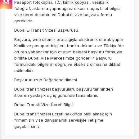
Pasaport fotokopisi, T.C. kimlik kopyası, vesikalık
fotoğraf, aktarma yapacağınız ülkenin uçuş bilet bilgisi,
vize ücret dekontu ve Dubai e-vize başvuru formu
ÇEREZ KULLANIM AYARLARINIZ
gereklidir.
Çerez tercihlerinizi
belirleyin
.
Dubai E-Transit Vizesi Başvurusu
Daha fazla bilgi için
KVKK bilgilendirmemizi
,
çerez kullanım
Başvuru, web sitemiz aracılığıyla elektronik olarak yapılır.
ve
gizlilik koşullarını
inceleyebilirsiniz.
Kimlik ve pasaport bilgileri, banka dekontu ve Türkiye'de
oturan yabancılar için oturum belgesi başvuru formuyla
birlikte Dubai Vize Merkezimize gönderilir. Başvuru
Zorunlu Çerezler
HER ZAMAN AKTIF
formundaki bilgilerin doğru ve eksiksiz olmasına dikkat
edilmelidir.
Oturum yönetimi, güvenlik ve temel site işlevleri için
gereklidir. Bu çerezler olmadan site düzgün çalışmaz ve
Başvurunuzun Değerlendirilmesi
devre dışı bırakılamaz.
Dubai transit vizesi başvuruları, başvuru tarihinden
itibaren yaklaşık üç iş gününde tamamlanır.
Dubai Transit Vize Ücreti Bilgisi
Dubai transit vizesi ücreti hakkında bilgi almak için
İstatistik Çerezleri
firmamızın vize danışmanlık servisiyle iletişime
geçebilirsiniz.
Ziyaretçilerin siteyi nasıl kullandığını anonim olarak
ölçeriz. Hangi sayfaların popüler olduğunu ve
kullanıcıların nerede zorluk yaşadığını anlamamıza