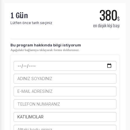
yardımcı olur.
380
1 Gün
$
Lütfen önce tarih seçiniz
en düşük kişi başı
Pazarlama Çerezleri
Size ve ilgi alanlarınıza uygun reklamlar göstermek için
​Bu program hakkında bilgi istiyorum
Aşağıdaki bağlantıya tıklayarak formu doldurunuz.
kullanılır. Kapatırsanız reklamları görmeye devam
edersiniz, ancak daha az alakalı olabilirler.
Tercihleri Kaydet