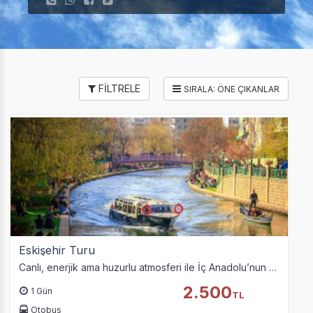
FİLTRELE
Eskişehir Turu
Canlı, enerjik ama huzurlu atmosferi ile İç Anadolu’nun kuzeybatı kesiminde yer alan Eskişehir’in modern sokaklarını görmek üzere saat 01:00’de yola çıkıyoruz.
2.500
1 Gün
TL
Otobus