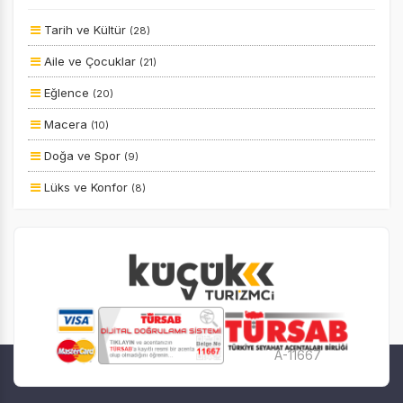
Size Özel
Tarih ve Kültür
(28)
Planlanan
Aile ve Çocuklar
(21)
Otobüs Ile
Eğlence
(20)
Uçak Ile
Macera
(10)
Ekstralar Dahil
Doğa ve Spor
(9)
Lüks ve Konfor
(8)
Yiyecek ve İçecek
(8)
Otel ve Konaklama
(6)
Ulaşım ve Transfer
(4)
Deniz
(2)
Kayak ve Kış Sporları
(2)
A-11667
Eğitim
(1)