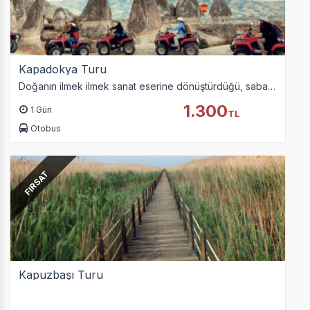
Kapadokya Turu
Doğanın ilmek ilmek sanat eserine dönüştürdüğü, sabahın kör karanlığında balonlarıyla aydınlığa kavuşturduğu peri masalı diyarını siz değerli misafirlerimiz ile…
1.300
1 Gün
TL
Otobus
FIRSAT
Kapuzbaşı Turu