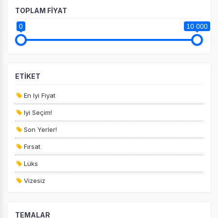
TOPLAM FİYAT
0
10 000
ETİKET
En Iyi Fiyat
Iyi Seçim!
Son Yerler!
Fırsat
Lüks
Vizesiz
Kesin Çıkışlı
TEMALAR
Erken Rezervasyon