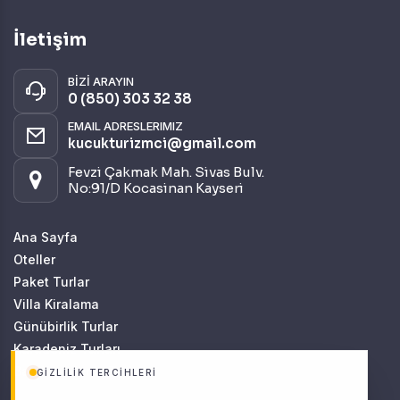
Romantizm ve Balayı
(1)
İletişim
BİZİ ARAYIN
0 (850) 303 32 38
EMAIL ADRESLERIMIZ
kucukturizmci@gmail.com
Fevzi Çakmak Mah. Sivas Bulv.
No:91/D Kocasinan Kayseri
Ana Sayfa
Oteller
Paket Turlar
Villa Kiralama
Günübirlik Turlar
Karadeniz Turları
Batı Karadeniz Turları
GIZLILIK TERCIHLERI