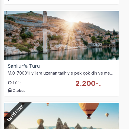
Şanlıurfa Turu
M.Ö. 7000'li yıllara uzanan tarihiyle pek çok din ve medeniyetin efsanelerine konu olan Şanlıurfa’ya varmak üzere gece 01:00’de yola çıkıyoruz.
2.200
1 Gün
TL
Otobus
EN İYİ FİYAT