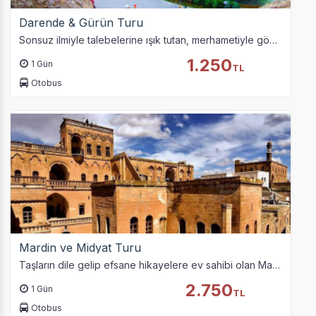
Darende & Gürün Turu
Sonsuz ilmiyle talebelerine ışık tutan, merhametiyle gönüllere taht kuran Darende’de Somuncu Baba'yı, doğal güzellikleri ve görülmemiş berrak sularıyla Sivas Gürün'ü…
İstatistik Çerezleri
1.250
1 Gün
Ziyaretçilerin siteyi nasıl kullandığını anonim olarak
TL
ölçeriz. Hangi sayfaların popüler olduğunu ve
Otobus
kullanıcıların nerede zorluk yaşadığını anlamamıza
yardımcı olur.
Pazarlama Çerezleri
Size ve ilgi alanlarınıza uygun reklamlar göstermek için
kullanılır. Kapatırsanız reklamları görmeye devam
edersiniz, ancak daha az alakalı olabilirler.
Mardin ve Midyat Turu
Taşların dile gelip efsane hikayelere ev sahibi olan Mardin- Midyat turumuz için tur tarihinden önceki gece 23:00’de siz değerli misafirlerimiz ile yola çıkıyoruz.…
2.750
1 Gün
TL
Otobus