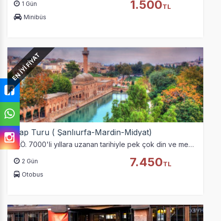
1.500
1 Gün
TL
Minibüs
EN İYİ FİYAT
Gap Turu ( Şanlıurfa-Mardin-Midyat)
M.Ö. 7000'li yıllara uzanan tarihiyle pek çok din ve medeniyetin efsanelerine konu olan Şanlıurfa’ya varmak üzere gece 01:00’de yola çıkıyoruz.
7.450
2 Gün
TL
Otobus