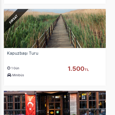
FIRSAT
Kapuzbaşı Turu
1.500
1 Gün
TL
Minibüs