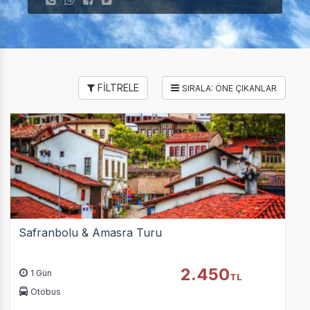
FİLTRELE
Safranbolu & Amasra Turu
2.450
1 Gün
TL
Otobus