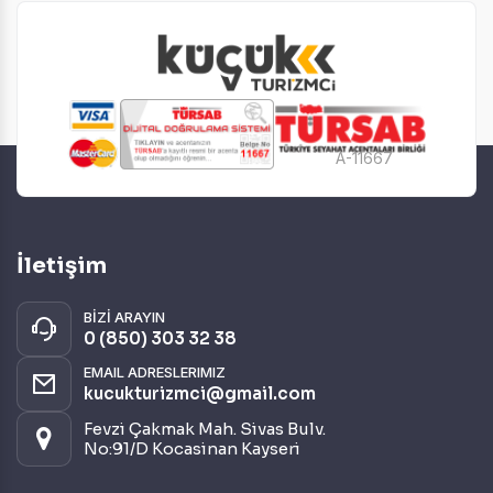
Otel ve Konaklama
(6)
Ulaşım ve Transfer
(4)
Deniz
(2)
Kayak ve Kış Sporları
(2)
A-11667
Eğitim
(1)
Romantizm ve Balayı
(1)
İletişim
BİZİ ARAYIN
0 (850) 303 32 38
EMAIL ADRESLERIMIZ
kucukturizmci@gmail.com
Fevzi Çakmak Mah. Sivas Bulv.
No:91/D Kocasinan Kayseri