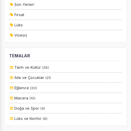
Son Yerler!
Fırsat
Lüks
Vizesiz
Kesin Çıkışlı
TEMALAR
Erken Rezervasyon
Size Özel
Tarih ve Kültür
(28)
Planlanan
Aile ve Çocuklar
(21)
Otobüs Ile
Eğlence
(20)
Uçak Ile
Macera
(10)
Ekstralar Dahil
Doğa ve Spor
(9)
Lüks ve Konfor
(8)
Yiyecek ve İçecek
(8)