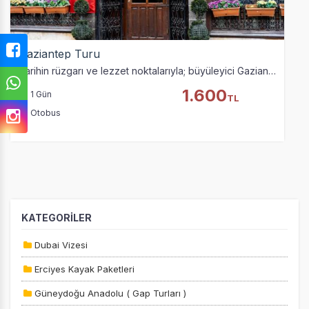
Gaziantep Turu
Tarihin rüzgarı ve lezzet noktalarıyla; büyüleyici Gaziantep Turu için Gece 01.00'da yola çıkıyoruz
1.600
1 Gün
TL
Otobus
ÇEREZ KULLANIM AYARLARINIZ
Çerez tercihlerinizi
belirleyin
.
KATEGORİLER
Daha fazla bilgi için
KVKK bilgilendirmemizi
,
çerez kullanım
Dubai Vizesi
ve
gizlilik koşullarını
inceleyebilirsiniz.
Erciyes Kayak Paketleri
Güneydoğu Anadolu ( Gap Turları )
Zorunlu Çerezler
HER ZAMAN AKTIF