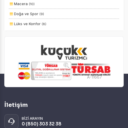
Uçak Ile
Macera
(10)
Ekstralar Dahil
Doğa ve Spor
(9)
Lüks ve Konfor
(8)
Yiyecek ve İçecek
(8)
Otel ve Konaklama
(6)
Ulaşım ve Transfer
(4)
Deniz
(2)
Kayak ve Kış Sporları
(2)
A-11667
Eğitim
(1)
Romantizm ve Balayı
(1)
İletişim
BİZİ ARAYIN
0 (850) 303 32 38