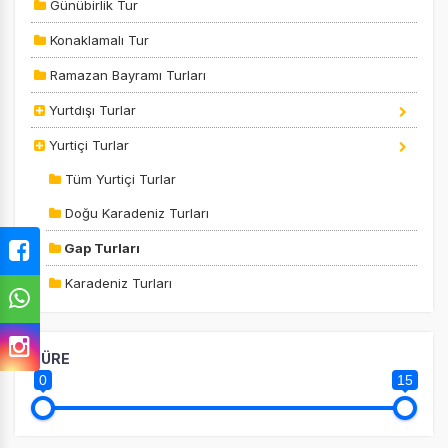
Günübirlik Tur
Konaklamalı Tur
Ramazan Bayramı Turları
Yurtdışı Turlar
Yurtiçi Turlar
Tüm Yurtiçi Turlar
Doğu Karadeniz Turları
Gap Turları
Karadeniz Turları
ÇEREZ KULLANIM AYARLARINIZ
SÜRE
Çerez tercihlerinizi
belirleyin
.
0
15
Daha fazla bilgi için
KVKK bilgilendirmemizi
,
çerez kullanım
ve
gizlilik koşullarını
inceleyebilirsiniz.