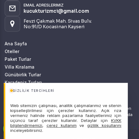
EMAIL ADRESLERIMIZ
kucukturizmci@gmail.com
Fevzi Çakmak Mah. Sivas Bulv.
No:91/D Kocasinan Kayseri
Ana Sayfa
Oteller
Paket Turlar
Villa Kiralama
Günübirlik Turlar
Karadeniz Turları
Batı Karadeniz Turları
GIZLILIK TERCIHLERI
Web sitemizin çalışması, analitik çalışmalarımız ve sitenin
Sitemizde anılan tüm fiyatlar, geçerli kartlar ile tek ödemede, en
kişiselleştirilmesi için çerezler kullanırız. Açık rıza
ucuz başlangıç fiyatlardır ve yeterli kontenjan olması durumunda
vermeniz halinde reklam pazarlama faaliyetlerimiz için
üçüncü taraf çerezler kullanılır. Detaylar için
KVKK
geçerlidir.
bilgilendirmemizi
,
çerez kullanım
ve
gizlilik koşullarını
inceleyebilirsiniz.