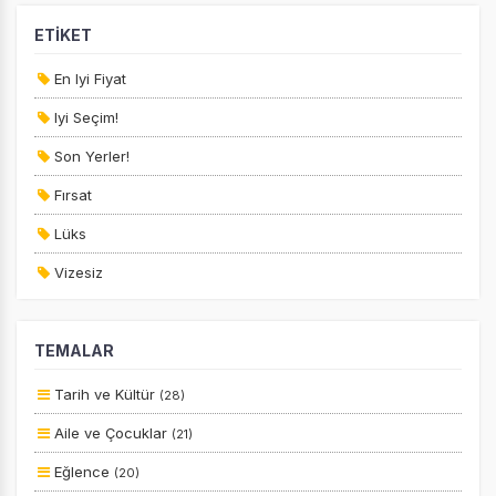
Size ve ilgi alanlarınıza uygun reklamlar göstermek için
kullanılır. Kapatırsanız reklamları görmeye devam
ETİKET
edersiniz, ancak daha az alakalı olabilirler.
En Iyi Fiyat
Iyi Seçim!
Son Yerler!
Fırsat
Tercihleri Kaydet
Lüks
Vizesiz
Kesin Çıkışlı
TEMALAR
Erken Rezervasyon
Size Özel
Tarih ve Kültür
(28)
Planlanan
Aile ve Çocuklar
(21)
Otobüs Ile
Eğlence
(20)