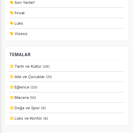
Son Yerler!
Fırsat
Lüks
Vizesiz
Tercihleri Kaydet
Kesin Çıkışlı
TEMALAR
Erken Rezervasyon
Size Özel
Tarih ve Kültür
(28)
Planlanan
Aile ve Çocuklar
(21)
Otobüs Ile
Eğlence
(20)
Uçak Ile
Macera
(10)
Ekstralar Dahil
Doğa ve Spor
(9)
Lüks ve Konfor
(8)
Yiyecek ve İçecek
(8)