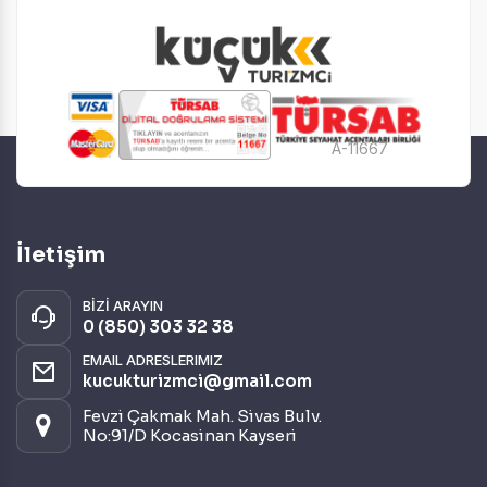
Otel ve Konaklama
(6)
Ulaşım ve Transfer
(4)
Deniz
(2)
Kayak ve Kış Sporları
(2)
A-11667
Eğitim
(1)
Romantizm ve Balayı
(1)
İletişim
BİZİ ARAYIN
0 (850) 303 32 38
EMAIL ADRESLERIMIZ
kucukturizmci@gmail.com
Fevzi Çakmak Mah. Sivas Bulv.
No:91/D Kocasinan Kayseri