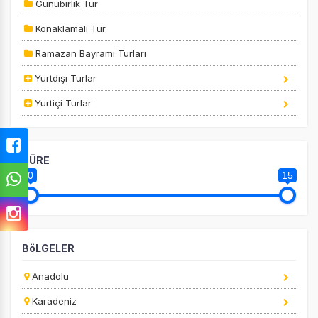
Günübirlik Tur
Konaklamalı Tur
Ramazan Bayramı Turları
Yurtdışı Turlar
Yurtiçi Turlar
SÜRE
0
15
ÇEREZ KULLANIM AYARLARINIZ
Çerez tercihlerinizi
belirleyin
.
Daha fazla bilgi için
KVKK bilgilendirmemizi
,
çerez kullanım
BöLGELER
ve
gizlilik koşullarını
inceleyebilirsiniz.
Anadolu
Karadeniz
Zorunlu Çerezler
HER ZAMAN AKTIF