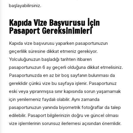
başlayabilirsiniz.
Kapıda Vize Başvurusu İçin
ÇEREZ KULLANIM AYARLARINIZ
Pasaport Gereksinimleri
Çerez tercihlerinizi
belirleyin
.
Kapıda vize başvurusu yaparken pasaportunuzun
Daha fazla bilgi için
KVKK bilgilendirmemizi
,
çerez kullanım
ve
gizlilik koşullarını
inceleyebilirsiniz.
geçerlilik süresine dikkat etmeniz gerekiyor.
Yolculuğunuzun başladığı tarihten itibaren
pasaportunuzun 6 ay geçerli olduğuna dikkat etmelisiniz.
Zorunlu Çerezler
HER ZAMAN AKTIF
Pasaportunuzda en az bir boş sayfanın bulunması da
Oturum yönetimi, güvenlik ve temel site işlevleri için
gereklidir çünkü vize bu sayfaya işlenir. Pasaportunuz
gereklidir. Bu çerezler olmadan site düzgün çalışmaz ve
devre dışı bırakılamaz.
eski veya yıpranmışsa sınır kapısında sorun yaşamamak
için yenilemeniz faydalı olabilir. Aynı zamanda
pasaportunuzun yanında biyometrik fotoğraflar da talep
edilebilir. Pasaport bilgilerinizin doğru ve güncel olması
İstatistik Çerezleri
vize işlemlerinin sorunsuz ilerlemesi açısından önemlidir.
Ziyaretçilerin siteyi nasıl kullandığını anonim olarak