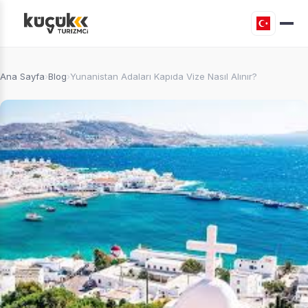
Ana Sayfa
›
Blog
›
Yunanistan Adaları Kapıda Vize Nasıl Alınır?