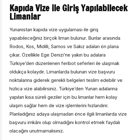
ölçeriz. Hangi sayfaların popüler olduğunu ve
Kapıda Vize ile Giriş Yapılabilecek
kullanıcıların nerede zorluk yaşadığını anlamamıza
Limanlar
yardımcı olur.
Yunanistan kapıda vize uygulaması ile giriş
yapabileceğiniz birçok liman bulunur. Bunlar arasında
Rodos, Kos, Midilli, Samos ve Sakız adaları ön plana
Pazarlama Çerezleri
çıkar. Özellikle Ege Denizi’ne yakın bu adalara
Size ve ilgi alanlarınıza uygun reklamlar göstermek için
Türkiye’den düzenlenen feribot seferleri ile ulaşmak
kullanılır. Kapatırsanız reklamları görmeye devam
edersiniz, ancak daha az alakalı olabilirler.
oldukça kolaydır. Limanlarda bulunan vize başvuru
noktalarına giderek gerekli belgeleri teslim edebilir ve
hızlıca vize alabilirsiniz. Türkiye’den Yunan adalarına
yapılan kısa süreli geziler için bu limanlar hem kolay
ulaşım sağlar hem de vize işlemlerini hızlandırır.
Tercihleri Kaydet
Planladığınız adaya ulaşmadan önce ilgili limanlarda vize
başvuru imkânı olup olmadığını kontrol etmek faydalı
olacağını unutmamalısınız.